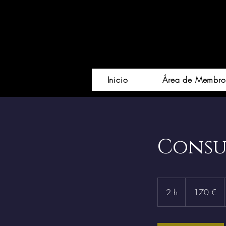
Inicio
Área de Membro
Consul
170
euros
2 h
2
170 €
h