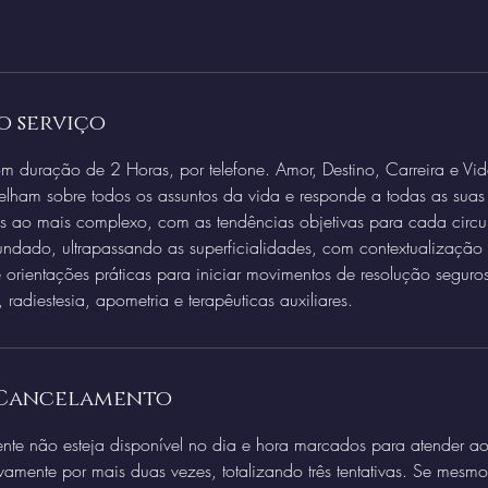
o serviço
om duração de 2 Horas, por telefone. Amor, Destino, Carreira e Vid
elham sobre todos os assuntos da vida e responde a todas as suas
es ao mais complexo, com as tendências objetivas para cada circu
undado, ultrapassando as superficialidades, com contextualizaçã
e orientações práticas para iniciar movimentos de resolução segur
o, radiestesia, apometria e terapêuticas auxiliares.
 Cancelamento
ente não esteja disponível no dia e hora marcados para atender ao
vamente por mais duas vezes, totalizando três tentativas. Se mesmo