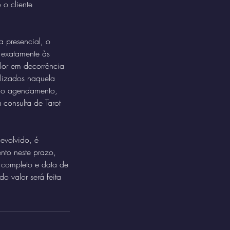
 o cliente
a presencial, o
 exatamente às
lor em decorrência
lizados naquela
 do agendamento,
 consulta de Tarot
devolvido, é
nto neste prazo,
 completo e data de
 valor será feita