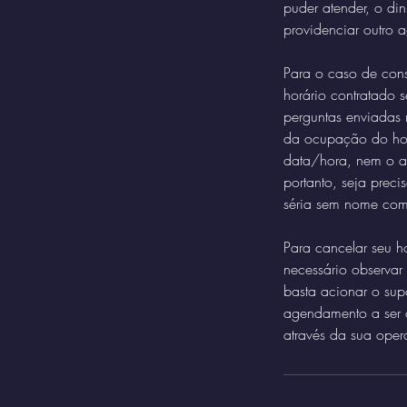
puder atender, o di
providenciar outro 
Para o caso de cons
horário contratado 
perguntas enviadas
da ocupação do hor
data/hora, nem o a
portanto, seja prec
séria sem nome comp
Para cancelar seu ho
necessário observar
basta acionar o sup
agendamento a ser c
através da sua oper