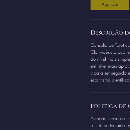
Agendar
Descrição d
Consulta de Tarot c
Clarividência acons
do nível mais simpl
em nível mais aprof
vida a ser seguido 
espiritismo científic
Política de
Atenção: caso o cli
o sistema tentará no