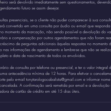
nheiro será devolvido imediatamente sem questionamentos, devendo
agendamento futuro se assim desejar.
ultas presenciais, se o cliente não puder comparecer à sua consult
será convertido em uma consulta por áudio ou e-mail que responda
 no momento da marcação, não sendo possível a devolução do va
ário e compensação por outros agendamentos que não foram rea
créscimo de perguntas adicionais àquelas respostas no momento
iso nas informações de agendamento e lembre-se que não se realiza
leto e data de nascimento de todos os envolvidos.
rário de consulta por telefone ou presencial, e ter o valor integral 
 uma antecedência mínima de 12 horas. Para efetivar o cancelame
orte pelo e-mail tonytarologocabalista@gmail.com e informar nome
ancelada. A confirmação será remetida por email e a devolução do
adora de cartão de crédito em até 15 dias úteis.