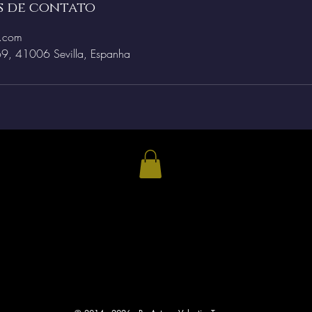
s de contato
m.com
69, 41006 Sevilla, Espanha