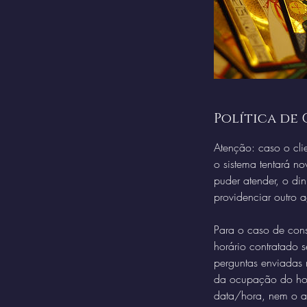
Política de
Atenção: caso o cli
o sistema tentará no
puder atender, o di
providenciar outro 
Para o caso de cons
horário contratado 
perguntas enviadas
da ocupação do hor
data/hora, nem o a