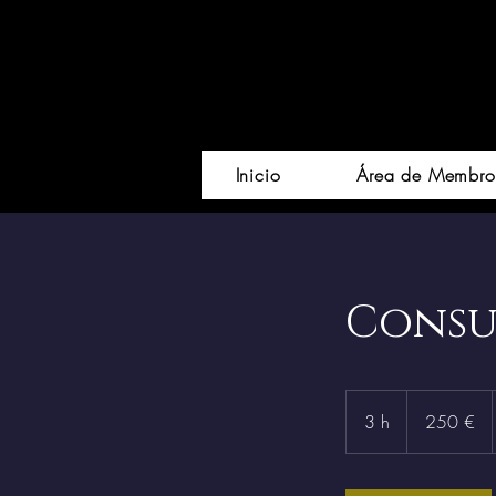
Inicio
Área de Membro
Consul
250
euros
3 h
3
250 €
h