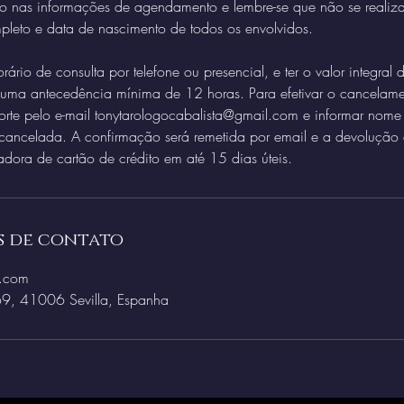
iso nas informações de agendamento e lembre-se que não se realiza
leto e data de nascimento de todos os envolvidos.
rário de consulta por telefone ou presencial, e ter o valor integral 
 uma antecedência mínima de 12 horas. Para efetivar o cancelame
orte pelo e-mail tonytarologocabalista@gmail.com e informar nome
ancelada. A confirmação será remetida por email e a devolução do
adora de cartão de crédito em até 15 dias úteis.
s de contato
m.com
69, 41006 Sevilla, Espanha