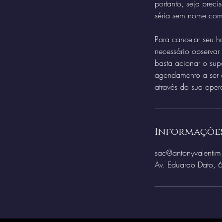
portanto, seja prec
séria sem nome comp
Para cancelar seu ho
necessário observar
basta acionar o sup
agendamento a ser c
através da sua oper
Informaçõe
sac@antonyvalenti
Av. Eduardo Dato, 