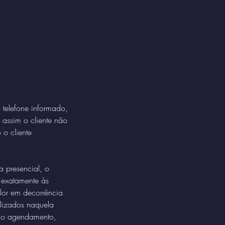
 telefone informado,
 assim o cliente não
 o cliente
a presencial, o
 exatamente às
lor em decorrência
lizados naquela
 do agendamento,